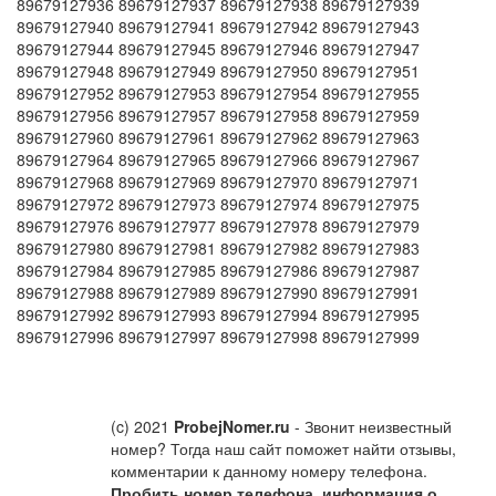
89679127936 89679127937 89679127938 89679127939
89679127940 89679127941 89679127942 89679127943
89679127944 89679127945 89679127946 89679127947
89679127948 89679127949 89679127950 89679127951
89679127952 89679127953 89679127954 89679127955
89679127956 89679127957 89679127958 89679127959
89679127960 89679127961 89679127962 89679127963
89679127964 89679127965 89679127966 89679127967
89679127968 89679127969 89679127970 89679127971
89679127972 89679127973 89679127974 89679127975
89679127976 89679127977 89679127978 89679127979
89679127980 89679127981 89679127982 89679127983
89679127984 89679127985 89679127986 89679127987
89679127988 89679127989 89679127990 89679127991
89679127992 89679127993 89679127994 89679127995
89679127996 89679127997 89679127998 89679127999
(c) 2021
ProbejNomer.ru
- Звонит неизвестный
номер? Тогда наш сайт поможет найти отзывы,
комментарии к данному номеру телефона.
Пробить номер телефона
,
информация о